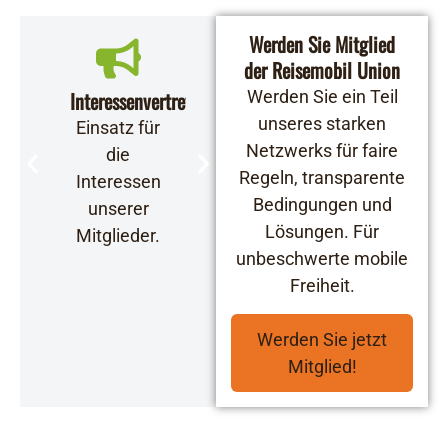
Werden Sie Mitglied
der Reisemobil Union
Interessenvertretung
Lobbyarbeit
Werden Sie ein Teil
Starkes
Partnernet
unseres starken
Einsatz für
Eine starke
Netzwerks für faire
Mehrwer
die
Stimme für
Regeln, transparente
für alle
Interessen
die
Bedingungen und
Mitglieder
unserer
Anliegen
Lösungen. Für
Mitglieder.
der
unbeschwerte mobile
Branche.
Freiheit.
Werden Sie jetzt
Mitglied!